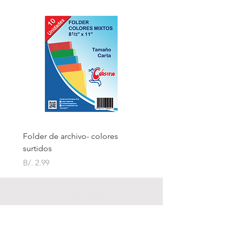
Folder de archivo- colores
Folder de archivo manil
surtidos
Precio
B/. 1.75
Precio
B/. 2.99
Contáctanos
Visítanos
Dirección: Avenida Domingo Díaz Vía al