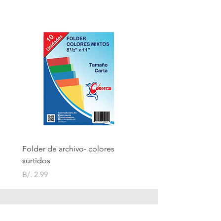
Folder de archivo- colores
Folder de archivo manil
surtidos
Precio
B/. 1.75
Precio
B/. 2.99
Contáctanos