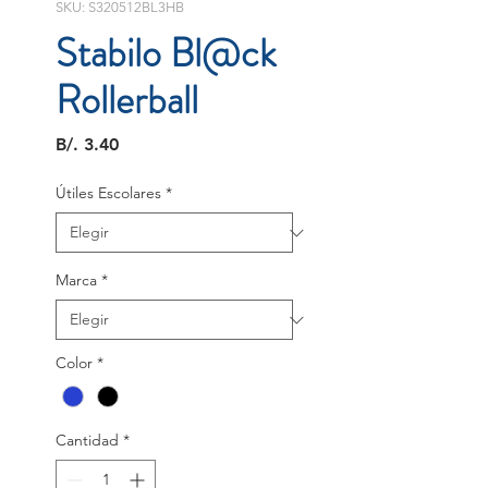
SKU: S320512BL3HB
Stabilo Bl@ck
Rollerball
Precio
B/. 3.40
Útiles Escolares
*
Marca
*
Color
*
Cantidad
*