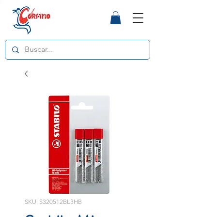
SKU: S320512BL3HB