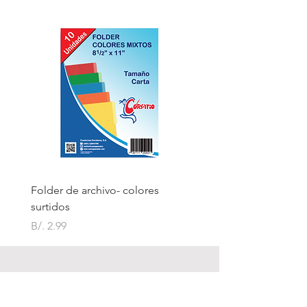
Folder de archivo- colores
Folder de archivo manil
surtidos
Precio
B/. 1.75
Precio
B/. 2.99
Contáctanos
Visítanos