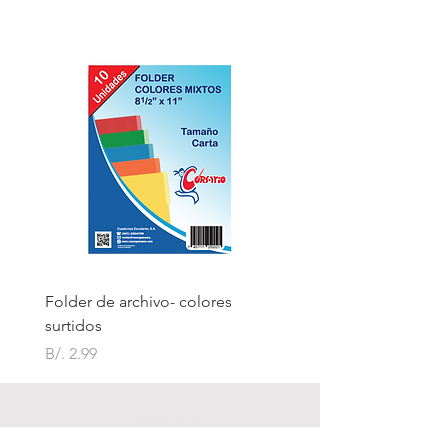
Folder de archivo- colores
Folder de archivo manil
surtidos
Precio
B/. 1.75
Precio
B/. 2.99
Contáctanos