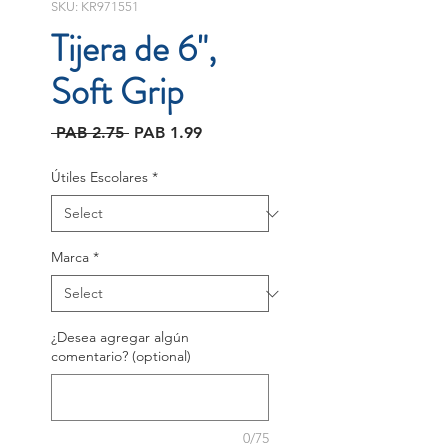
SKU: KR971551
Tijera de 6",
Soft Grip
Regular
Sale
 PAB 2.75 
PAB 1.99
Price
Price
Útiles Escolares
*
Marca
*
¿Desea agregar algún
comentario? (optional)
0/75