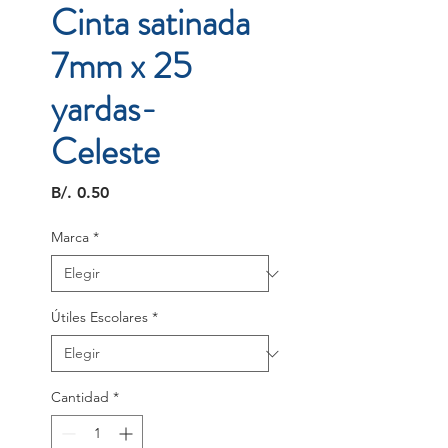
Cinta satinada
7mm x 25
yardas-
Celeste
Precio
B/. 0.50
Marca
*
Útiles Escolares
*
Cantidad
*