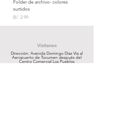
Folder de archivo- colores
Folder de archivo manil
surtidos
Precio
B/. 1.75
Precio
B/. 2.99
Contáctanos
Visítanos
Dirección: Avenida Domingo Díaz Vía al
Aeropuerto de Tocumen después del
Centro Comercial Los Pueblos
ventas@cuesapanama.com
220-5790
|
6617-5658
¡Obtén contenido exclusivo!
Suscribir