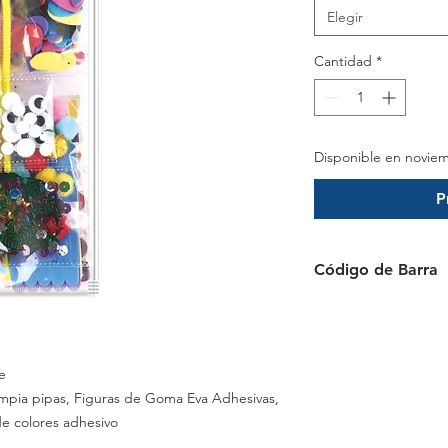
Elegir
Cantidad
*
Disponible en novie
P
Código de Barra
6941288797692
e
impia pipas, Figuras de Goma Eva Adhesivas,
de colores adhesivo