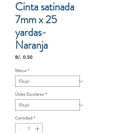
Cinta satinada
7mm x 25
yardas-
Naranja
Precio
B/. 0.50
Marca
*
Útiles Escolares
*
Cantidad
*