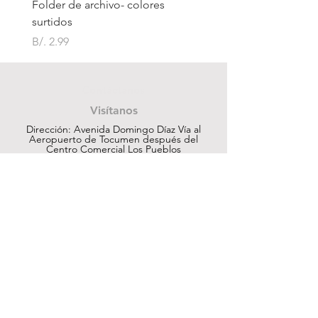
Folder de archivo- colores
Folder de archivo manil
surtidos
Precio
B/. 1.75
Precio
B/. 2.99
Contáctanos
Visítanos
Dirección: Avenida Domingo Díaz Vía al
Aeropuerto de Tocumen después del
Centro Comercial Los Pueblos
ventas@cuesapanama.com
220-5790
|
6617-5658
¡Obtén contenido exclusivo!
Suscribir