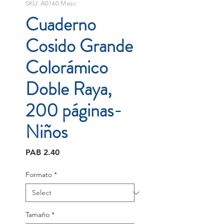
SKU: A0160 Masc
Cuaderno
Cosido Grande
Colorámico
Doble Raya,
200 páginas-
Niños
Price
PAB 2.40
Formato
*
Tamaño
*