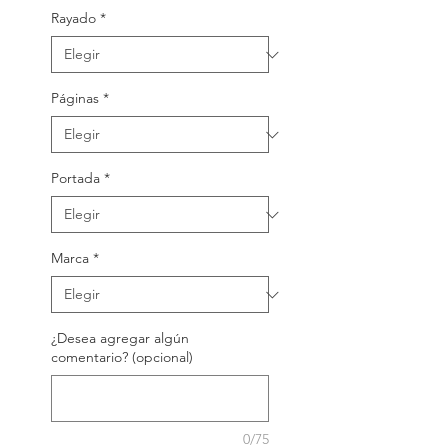
Rayado
*
Páginas
*
Portada
*
Marca
*
¿Desea agregar algún
comentario? (opcional)
0/75