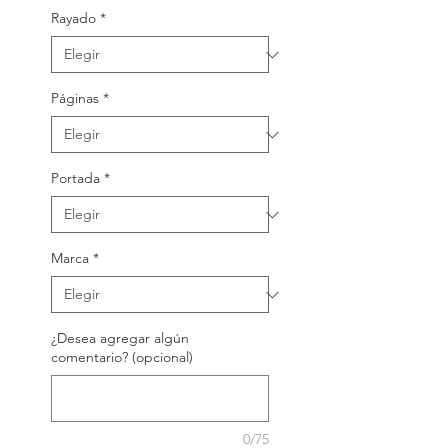
Rayado
*
Páginas
*
Portada
*
Marca
*
¿Desea agregar algún
comentario? (opcional)
0/75