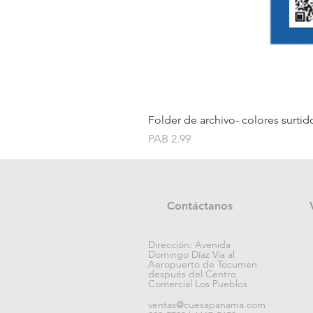
Folder de archivo- colores surtid
Price
PAB 2.99
Contáctanos
Dirección: Avenida
Domingo Díaz Vía al
Aeropuerto de Tocumen
después del Centro
Comercial Los Pueblos
ventas@cuesapanama.com