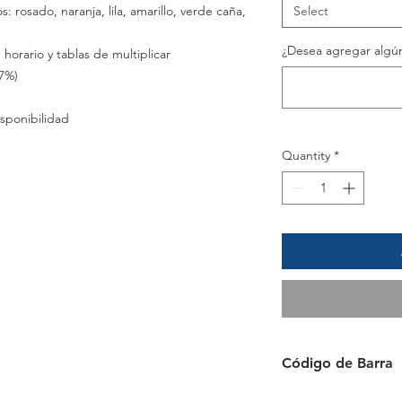
s: rosado, naranja, lila, amarillo, verde caña,
Select
¿Desea agregar algún
 horario y tablas de multiplicar
7%)
sponibilidad
Quantity
*
Código de Barra
087444102040