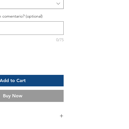
 comentario? (optional)
0/75
Add to Cart
Buy Now