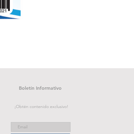
Folder de archivo manila
Price
PAB 1.75
Boletín Informativo
¡Obtén contenido exclusivo!