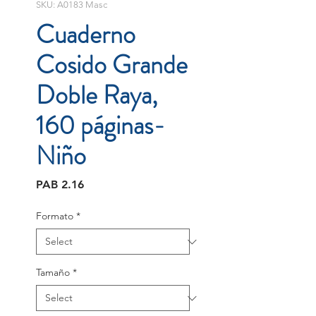
SKU: A0183 Masc
Cuaderno
Cosido Grande
Doble Raya,
160 páginas-
Niño
Price
PAB 2.16
Formato
*
Tamaño
*