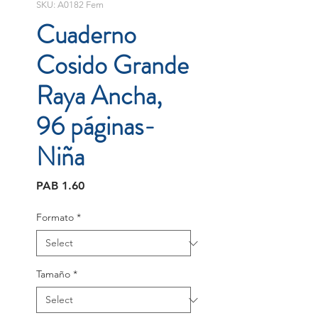
SKU: A0182 Fem
Cuaderno
Cosido Grande
Raya Ancha,
96 páginas-
Niña
Price
PAB 1.60
Formato
*
Tamaño
*