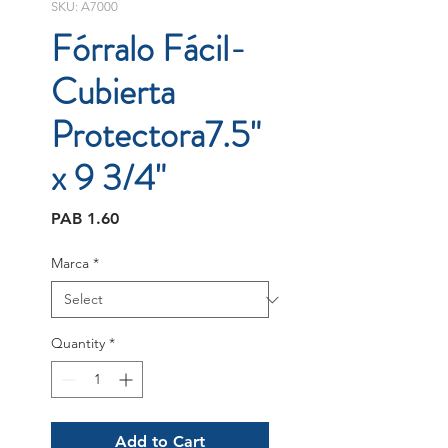
SKU: A7000
Fórralo Fácil-
Cubierta
Protectora7.5"
x 9 3/4"
Price
PAB 1.60
Marca
*
Quantity
*
Add to Cart