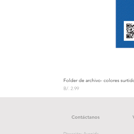
Folder de archivo- colores surtid
Precio
B/. 2.99
Contáctanos
Dirección: Avenida