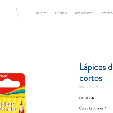
INICIO
TIENDA
NOSOTROS
CONTA
Lápices d
cortos
SKU: KR971283
Precio
B/. 0.84
Útiles Escolares
*