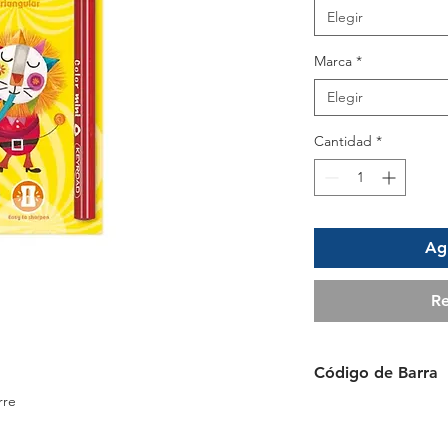
Elegir
Marca
*
Elegir
Cantidad
*
Agr
Re
Código de Barra
rre
6954884546915