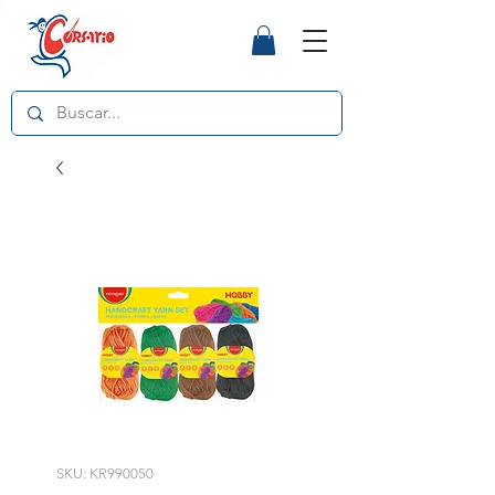
SKU: KR990050