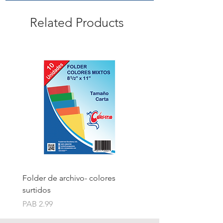
Related Products
Folder de archivo- colores
Folder de archivo manil
surtidos
Price
PAB 1.75
Price
PAB 2.99