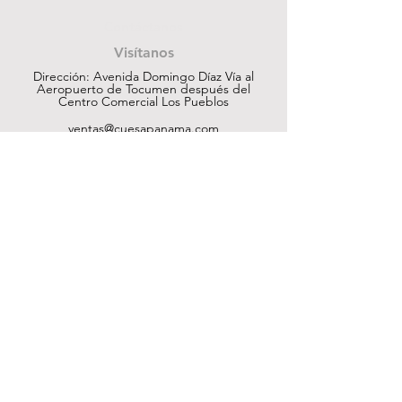
Contáctanos
Visítanos
Dirección: Avenida Domingo Díaz Vía al
Aeropuerto de Tocumen después del
Centro Comercial Los Pueblos
ventas@cuesapanama.com
220-5790
|
6617-5658
¡Obtén contenido exclusivo!
Suscribir
Ayuda
Tienda