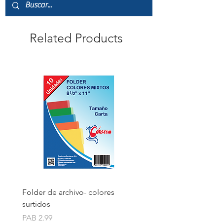
Related Products
Folder de archivo- colores
Folder de archivo manil
surtidos
Price
PAB 1.75
Price
PAB 2.99