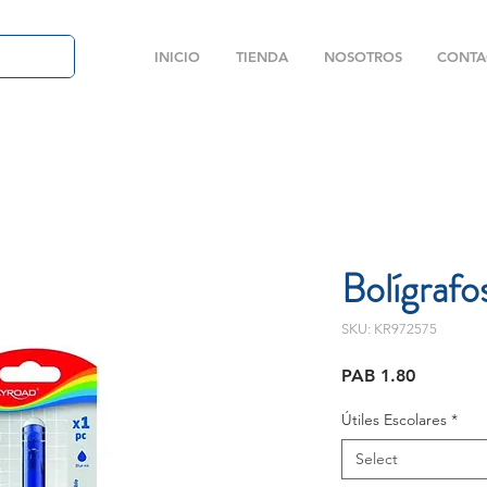
INICIO
TIENDA
NOSOTROS
CONTA
Bolígrafo
SKU: KR972575
Price
PAB 1.80
Útiles Escolares
*
Select