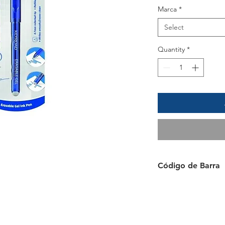
Marca
*
Select
Quantity
*
Código de Barra
6941288753070