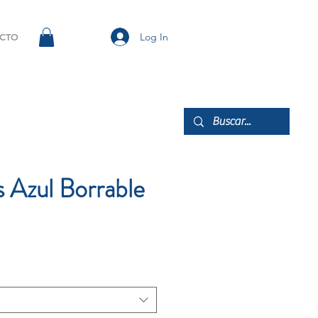
Log In
CTO
s Azul Borrable