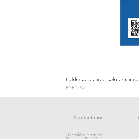
Folder de archivo- colores surtid
Price
PAB 2.99
Contáctanos
Dirección: Avenida