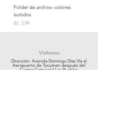
Folder de archivo- colores
Folder de archivo manil
surtidos
Precio
B/. 1.75
Precio
B/. 2.99
Contáctanos
Visítanos
Dirección: Avenida Domingo Díaz Vía al
Aeropuerto de Tocumen después del
Centro Comercial Los Pueblos
ventas@cuesapanama.com
220-5790
|
6617-5658
¡Obtén contenido exclusivo!
Suscribir