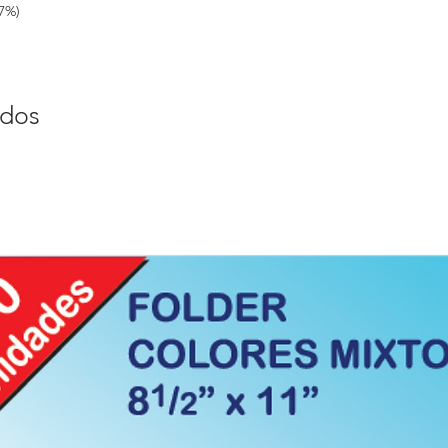
7%)
ados