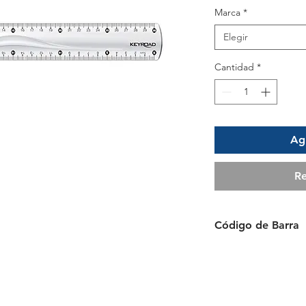
Marca
*
Elegir
Cantidad
*
Agr
Re
Código de Barra
6 954884 546359