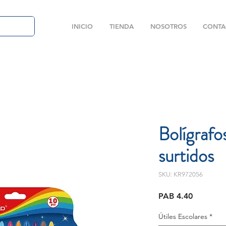
INICIO
TIENDA
NOSOTROS
CONTA
Bolígrafo
surtidos
SKU: KR972056
Price
PAB 4.40
Útiles Escolares
*