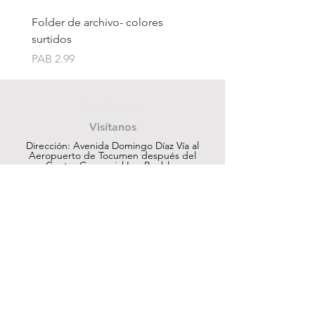
Folder de archivo- colores
Folder de archivo manil
surtidos
Price
PAB 1.75
Price
PAB 2.99
Contáctanos
Visítanos
Dirección: Avenida Domingo Díaz Vía al
Aeropuerto de Tocumen después del
Centro Comercial Los Pueblos
ventas@cuesapanama.com
220-5790
|
6617-5658
¡Obtén contenido exclusivo!
Suscribir