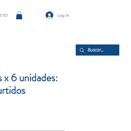
Log In
CTO
s x 6 unidades:
urtidos