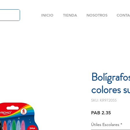
INICIO
TIENDA
NOSOTROS
CONTA
Bolígrafo
colores s
SKU: KR972055
Price
PAB 2.35
Útiles Escolares
*