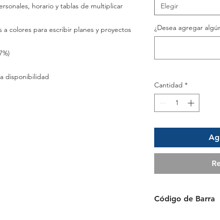
ersonales, horario y tablas de multiplicar
Elegir
¿Desea agregar algún
 a colores para escribir planes y proyectos
7%)
a disponibilidad
Cantidad
*
Agr
Re
Código de Barra
0874449960696