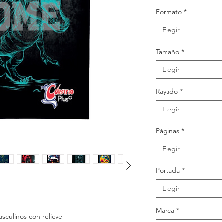
Formato
*
Elegir
Tamaño
*
Elegir
Rayado
*
Elegir
Páginas
*
Elegir
Portada
*
Elegir
Marca
*
sculinos con relieve