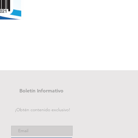
Folder de archivo manila
Precio
B/. 1.75
Boletín Informativo
¡Obtén contenido exclusivo!