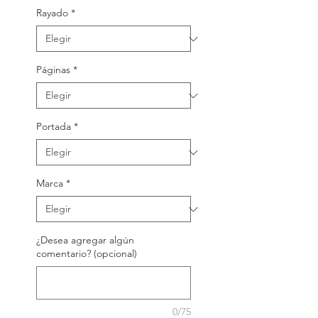
Rayado
*
Páginas
*
Portada
*
Marca
*
¿Desea agregar algún
comentario? (opcional)
0/75