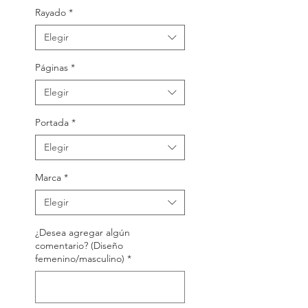
Rayado
*
Elegir
Páginas
*
Elegir
Portada
*
Elegir
Marca
*
Elegir
¿Desea agregar algún
comentario? (Diseño
femenino/masculino)
*