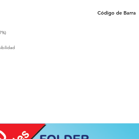
Código de Barra
6954884512989
7%)
ibilidad