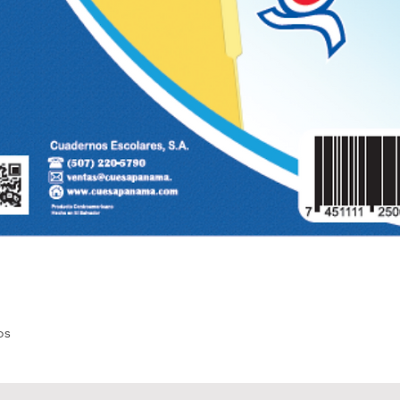
Quick View
os