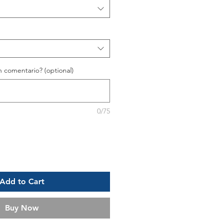
 comentario? (optional)
0/75
Add to Cart
Buy Now