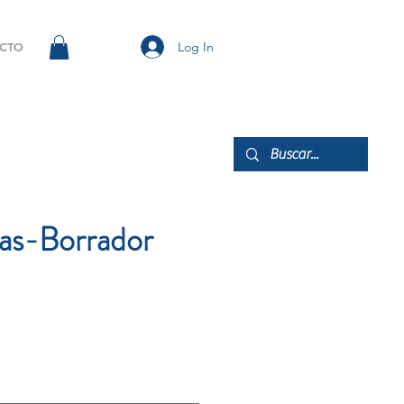
Log In
CTO
as-Borrador