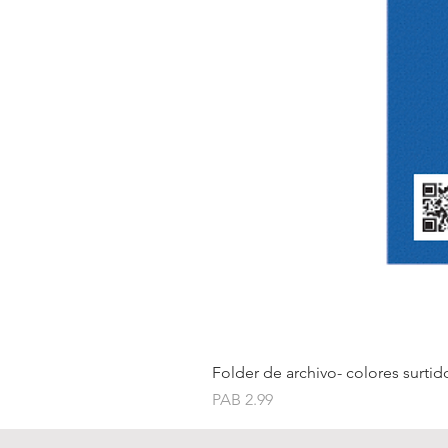
Folder de archivo- colores surtid
Price
PAB 2.99