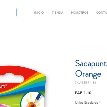
INICIO
TIENDA
NOSOTROS
CONTA
Sacapunt
Orange
SKU: KR971136
Price
PAB 1.10
Útiles Escolares
*