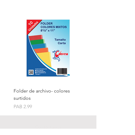
Folder de archivo- colores
Folder de archivo manil
surtidos
Price
PAB 1.75
Price
PAB 2.99
Contáctanos