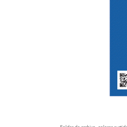
Folder de archivo- colores surtid