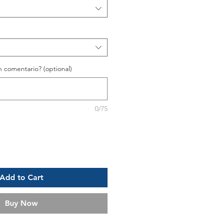
 comentario? (optional)
0/75
Add to Cart
Buy Now