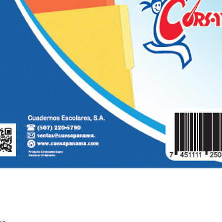
Quick View
os