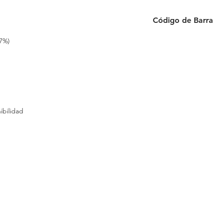
Código de Barra
6 954884 579036
7%)
ibilidad