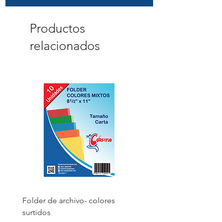
Productos
relacionados
Folder de archivo- colores
Folder de archivo manil
surtidos
Precio
B/. 1.75