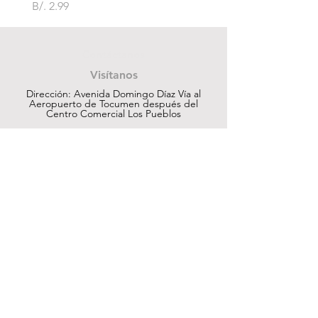
Precio
B/. 2.99
Contáctanos
Visítanos
Dirección: Avenida Domingo Díaz Vía al
Aeropuerto de Tocumen después del
Centro Comercial Los Pueblos
ventas@cuesapanama.com
220-5790
|
6617-5658
¡Obtén contenido exclusivo!
Suscribir