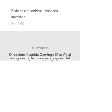
Folder de archivo- colores
Folder de archivo manil
surtidos
Precio
B/. 1.75
Precio
B/. 2.99
Contáctanos
Visítanos
Dirección: Avenida Domingo Díaz Vía al
Aeropuerto de Tocumen después del
Centro Comercial Los Pueblos
ventas@cuesapanama.com
220-5790
|
6617-5658
¡Obtén contenido exclusivo!
Suscribir