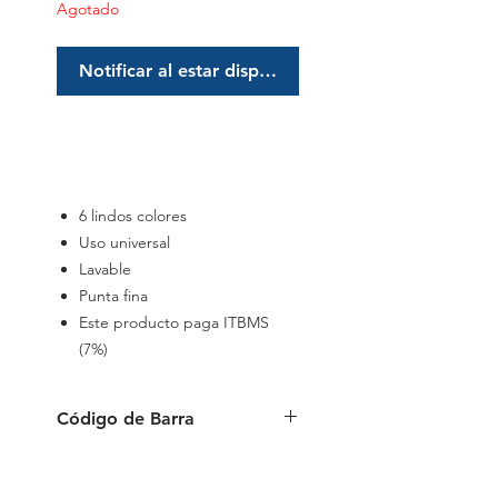
Agotado
Notificar al estar disponible
6 lindos colores
Uso universal
Lavable
Punta fina
Este producto paga ITBMS
(7%)
Código de Barra
6941288792925