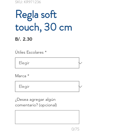
SKU: KR971236
Regla soft
touch, 30 cm
Precio
B/. 2.30
Útiles Escolares
*
Marca
*
¿Desea agregar algún
comentario? (opcional)
0/75